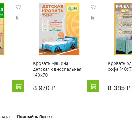
Кровать машина
Кровать о
детская односпальная
софа 140x
0
140x70
8 970 ₽
8 385 ₽
лата
Личный кабинет