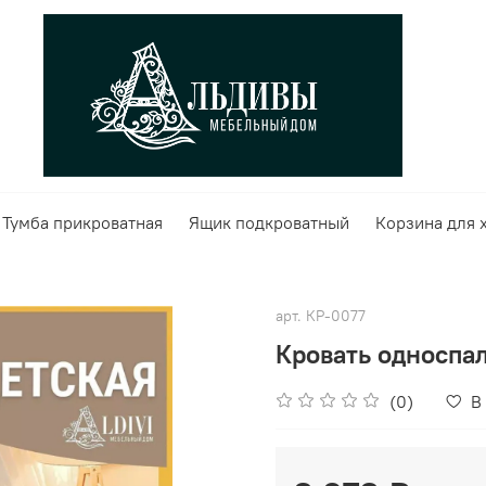
Тумба прикроватная
Ящик подкроватный
Корзина для 
арт.
КР-0077
Кровать односпа
(0)
В