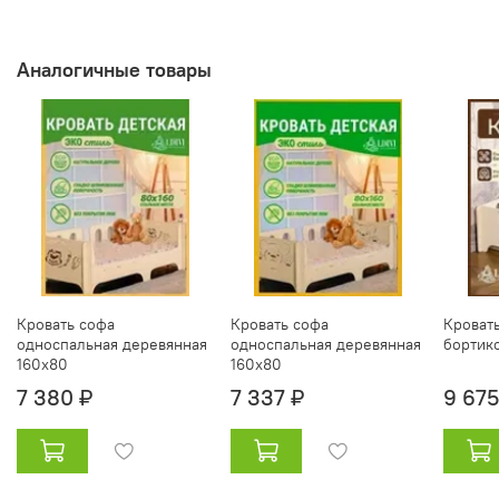
Аналогичные товары
Кровать софа
Кровать софа
Кровать
односпальная деревянная
односпальная деревянная
бортик
160х80
160х80
7 380 ₽
7 337 ₽
9 675