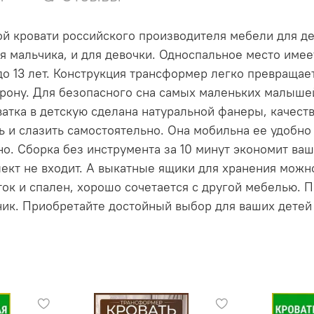
й кровати российского производителя мебели для д
ля мальчика, и для девочки. Односпальное место имее
у до 13 лет. Конструкция трансформер легко превраща
рону. Для безопасного сна самых маленьких малышей 
ватка в детскую сделана натуральной фанеры, качест
 и слазить самостоятельно. Она мобильна ее удобно 
но. Сборка без инструмента за 10 минут экономит в
плект не входит. А выкатные ящики для хранения мож
к и спален, хорошо сочетается с другой мебелью. П
ник. Приобретайте достойный выбор для ваших детей