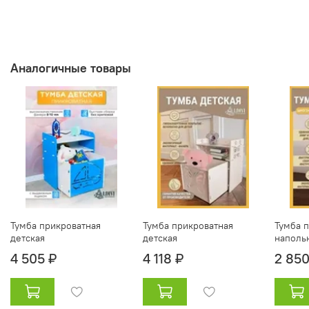
Аналогичные товары
Тумба прикроватная
Тумба прикроватная
Тумба 
детская
детская
наполь
4 505 ₽
4 118 ₽
2 850