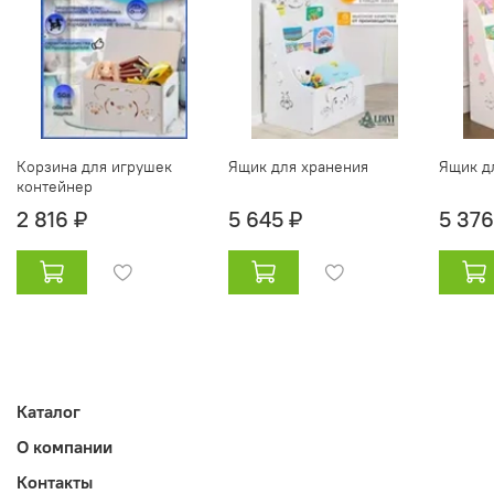
Корзина для игрушек
Ящик для хранения
Ящик д
контейнер
2 816 ₽
5 645 ₽
5 376
Каталог
О компании
Контакты